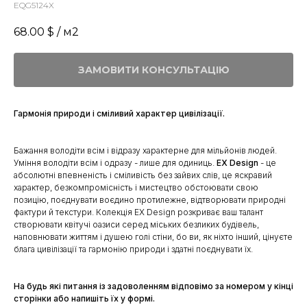
EQG5124X
68.00
$ / м2
ЗАМОВИТИ КОНСУЛЬТАЦІЮ
Гармонія природи і сміливий характер цивілізації.
Бажання володіти всім і відразу характерне для мільйонів людей.
Уміння володіти всім і одразу - лише для одиниць.
EX Design
- це
абсолютні впевненість і сміливість без зайвих слів, це яскравий
характер, безкомпромісність і мистецтво обстоювати свою
позицію, поєднувати воєдино протилежне, відтворювати природні
фактури й текстури. Колекція EX Design розкриває ваш талант
створювати квітучі оазиси серед міських безликих будівель,
наповнювати життям і душею голі стіни, бо ви, як ніхто інший, цінуєте
блага цивілізації та гармонію природи і здатні поєднувати їх.
На будь які питання із задоволенням відповімо за номером у кінці
сторінки або напишіть їх у формі.