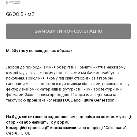
EFF023X
66.00
$ / м2
ЗАМОВИТИ КОНСУЛЬТАЦІЮ
Майбутнє у повсякденних образах.
Любов до природи, вміння оберігати її, бачити життя в неживому
камені та душу у віковому дереві - таким ми бачимо майбутнє
покоління. Покоління, якому під силу створити світ гармонії,
наповнити міські простори натуральними відтінками, поєднати теплу
фактуру знайомих матеріалів із футуристичними архітектурними
формами. Захопленням природою, її формами, відтінками та
текстурою пронизана колекція
FUGE або Future Generation
.
На будь які питання із задоволенням відповімо за номером у кінці
сторінки або напишіть їх у формі.
Комерційні пропозиції можна залишити на сторінці "Співпраця".
Серія: FU-GE