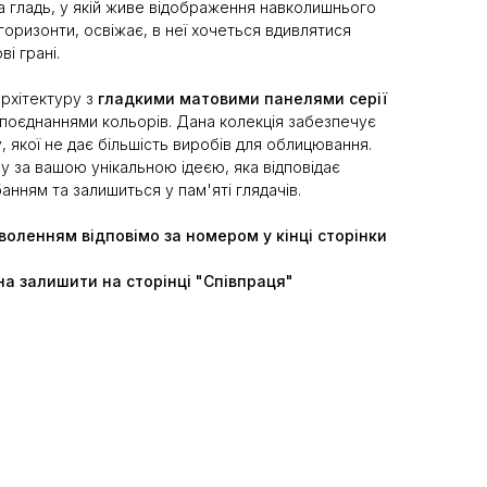
на гладь, у якій живе відображення навколишнього
горизонти, освіжає, в неї хочеться вдивлятися
ві грані.
рхітектуру з
гладкими матовими панелями серії
поєднаннями кольорів. Дана колекція забезпечує
, якої не дає більшість виробів для облицювання.
 за вашою унікальною ідеєю, яка відповідає
нням та залишиться у пам'яті глядачів.
оволенням відповімо за номером у кінці сторінки
на залишити на сторінці "Співпраця"