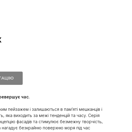
X
ТАЦІЮ
ревершує час.
ським пейзажем і залишаються в пам’яті мешканців і
ь, яка виходить за межі тенденцій та часу. Серія
нцепцію фасадів та стимулює безмежну творчість,
а нагадує безкрайню поверхню моря під час