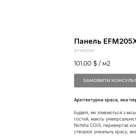
Панель EFM205
EFM205X
101.00
$ / м2
ЗАМОВИТИ КОНСУЛЬ
Архітектурна краса, яка пе
Будівлі, які зливаються з мі
гостей, мають універсальніст
Nichiha COOL перевертає ко
створює унікальну красу, як