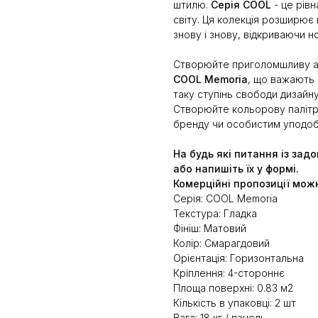
штилю.
Серія COOL
- це рів
світу. Ця колекція розширює 
знову і знову, відкриваючи но
Створюйте приголомшливу а
COOL Memoria
, що важають 
таку ступінь свободи дизайну
Створюйте кольорову палітру
бренду чи особистим уподоба
На будь які питання із зад
або напишіть їх у формі.
Комерційні пропозиції мож
Серія: COOL Memoria
Текстура: Гладка
Фініш: Матовий
Колір: Смарагдовий
Орієнтація: Горизонтальна
Кріплення: 4-стороннє
Площа поверхні: 0.83 м2
Кількість в упаковці: 2 шт
Вага: 18 кг / панель