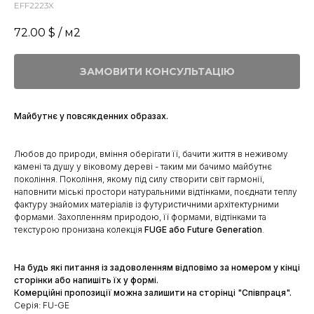
EFF2223X
72.00
$ / м2
ЗАМОВИТИ КОНСУЛЬТАЦІЮ
Майбутнє у повсякденних образах.
Любов до природи, вміння оберігати її, бачити життя в неживому
камені та душу у віковому дереві - таким ми бачимо майбутнє
покоління. Покоління, якому під силу створити світ гармонії,
наповнити міські простори натуральними відтінками, поєднати теплу
фактуру знайомих матеріалів із футуристичними архітектурними
формами. Захопленням природою, її формами, відтінками та
текстурою пронизана колекція
FUGE або Future Generation
.
На будь які питання із задоволенням відповімо за номером у кінці
сторінки або напишіть їх у формі.
Комерційні пропозиції можна залишити на сторінці "Співпраця".
Серія: FU-GE