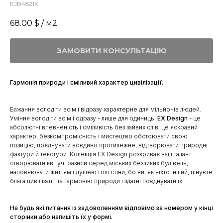
EJB4821X
68.00
$ / м2
ЗАМОВИТИ КОНСУЛЬТАЦІЮ
Гармонія природи і сміливий характер цивілізації.
Бажання володіти всім і відразу характерне для мільйонів людей.
Уміння володіти всім і одразу - лише для одиниць.
EX Design
- це
абсолютні впевненість і сміливість без зайвих слів, це яскравий
характер, безкомпромісність і мистецтво обстоювати свою
позицію, поєднувати воєдино протилежне, відтворювати природні
фактури й текстури. Колекція EX Design розкриває ваш талант
створювати квітучі оазиси серед міських безликих будівель,
наповнювати життям і душею голі стіни, бо ви, як ніхто інший, цінуєте
блага цивілізації та гармонію природи і здатні поєднувати їх.
На будь які питання із задоволенням відповімо за номером у кінці
сторінки або напишіть їх у формі.